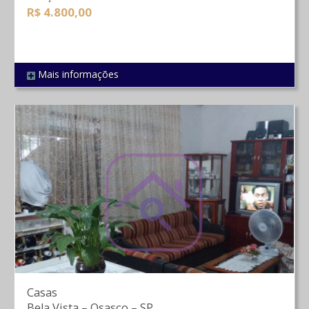
R$ 4.800,00
Mais informações
REF 26
Casas
Bela Vista
–
Osasco
–
SP