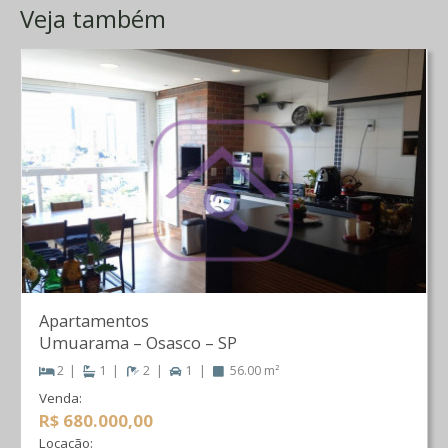
Veja também
Apartamentos
Umuarama
–
Osasco
–
SP
2
1
2
1
56.00 m²
Venda:
R$ 680.000,00
Locação: