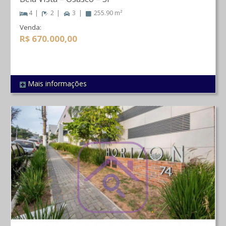
4
2
3
255.90 m²
Venda:
R$ 670.000,00
Mais informações
REF 5