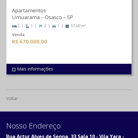
Apartamentos
Umuarama
–
Osasco
–
SP
2
1
2
1
57.00 m²
Venda:
R$ 670.000,00
Mais informações
REF 32
Voltar
Nosso Endereço
Rua Artur Alves de Senna, 33 Sala 10 - Vila Yara -