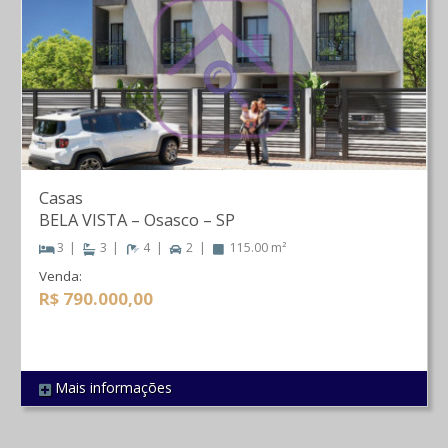
Casas
BELA VISTA
–
Osasco
–
SP
3
3
4
2
115.00 m²
Venda:
R$ 790.000,00
Mais informações
REF 4