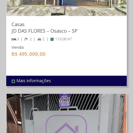
Casas
JD DAS FLORES
–
Osasco
–
SP
3
2
2
110.00 m²
Venda:
R$ 495.000,00
Mais informações
REF 7