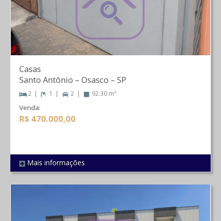
Casas
Santo Antônio
–
Osasco
–
SP
2
1
2
92.30 m²
Venda:
R$ 470.000,00
Mais informações
REF 36